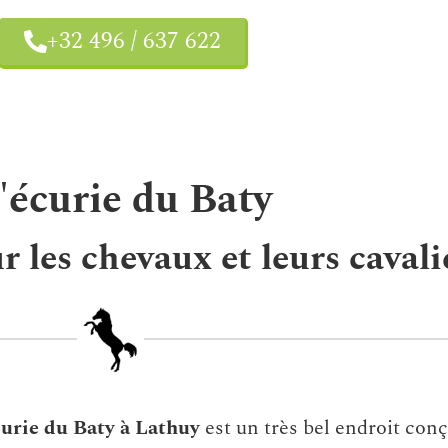
+32 496 / 637 622
'écurie du Baty
 les chevaux et leurs cavali
curie
du Baty
à Lathuy
est un très bel endroit con